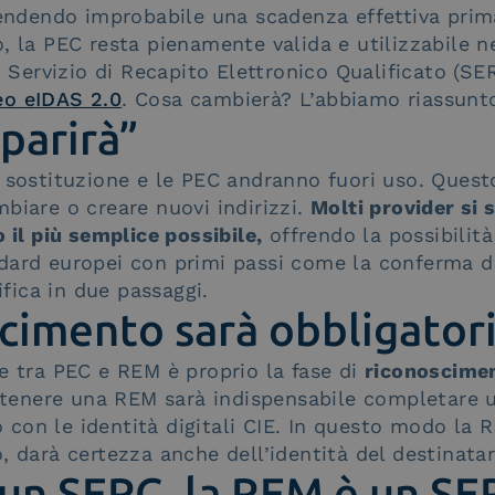
 rendendo improbabile una scadenza effettiva pri
, la PEC resta pienamente valida e utilizzabile n
ervizio di Recapito Elettronico Qualificato (SE
o eIDAS 2.0
. Cosa cambierà? L’abbiamo riassunto
sparirà”
 sostituzione e le PEC andranno fuori uso. Quest
biare o creare nuovi indirizzi.
Molti provider si 
 il più semplice possibile,
offrendo la possibilità
ard europei con primi passi come la conferma del
rifica in due passaggi.
oscimento sarà obbligator
e tra PEC e REM è proprio la fase di
riconoscimen
tenere una REM sarà indispensabile completare 
 o con le identità digitali CIE. In questo modo la R
, darà certezza anche dell’identità del destinatar
 un SERC, la REM è un S