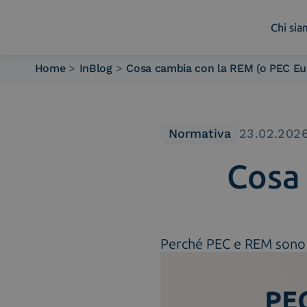
Chi si
Home
>
InBlog
>
Cosa cambia con la REM (o PEC Eur
Chi siamo
Cosa facciamo
Piattaforme
Normativa
23.02.202
Industry
Cosa
News e Media
Contattaci
Perché PEC e REM sono 