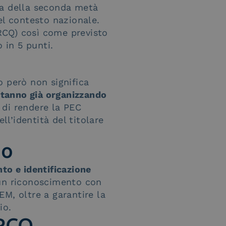
ma della seconda metà
el contesto nazionale.
RCQ) così come previsto
 in 5 punti.
o però non significa
stanno già organizzando
 di rendere la PEC
l’identità del titolare
io
to e identificazione
un riconoscimento con
EM, oltre a garantire la
io.
ERCQ