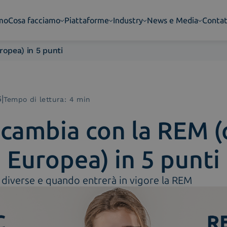
amo
Cosa facciamo
Piattaforme
Industry
News e Media
Contat
opea) in 5 punti
6
|
Tempo di lettura: 4 min
 cambia con la REM (
Europea) in 5 punti
diverse e quando entrerà in vigore la REM