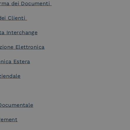
orma dei Documenti
dei Clienti
ta Interchange
zione Elettronica
onica Estera
ziendale
 Documentale
gement