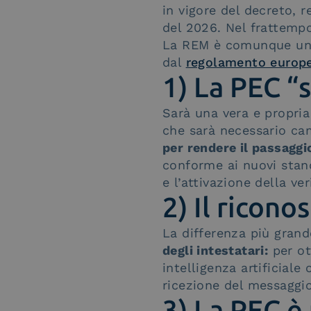
in vigore del decreto,
del 2026. Nel frattempo
La REM è comunque un S
dal
regolamento europe
1) La PEC “
Sarà una vera e propria
che sarà necessario cam
per rendere il passaggio
conforme ai nuovi stand
e l’attivazione della ve
2) Il ricon
La differenza più grand
degli intestatari:
per ot
intelligenza artificiale
ricezione del messaggio
3) La PEC è