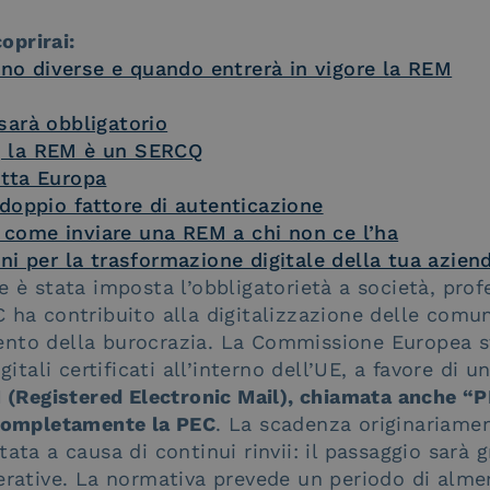
oprirai:
o diverse e quando entrerà in vigore la REM
sarà obbligatorio
, la REM è un SERCQ
utta Europa
 doppio fattore di autenticazione
come inviare una REM a chi non ce l’ha
ni per la trasformazione digitale della tua azien
e è stata imposta l’obbligatorietà a società, prof
 ha contribuito alla digitalizzazione delle comuni
nto della burocrazia. La Commissione Europea s
igitali certificati all’interno dell’UE, a favore di 
 (Registered Electronic Mail), chiamata anche “P
 completamente la PEC
. La scadenza originariamen
tata a causa di continui rinvii: il passaggio sarà
erative. La normativa prevede un periodo di alme