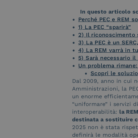
In questo articolo sc
Perché PEC e REM son
1) La PEC “sparirà”
2) Il riconoscimento 
3) La PEC è un SERC
4) La REM varrà in t
5) Sarà necessario il
Un problema rimane: 
Scopri le soluzio
Dal 2009, anno in cui n
Amministrazioni, la PEC
un enorme efficientame
“uniformare” i servizi d
interoperabilità:
la REM
destinata a sostituire
2025 non è stata rispet
definirà le modalità op