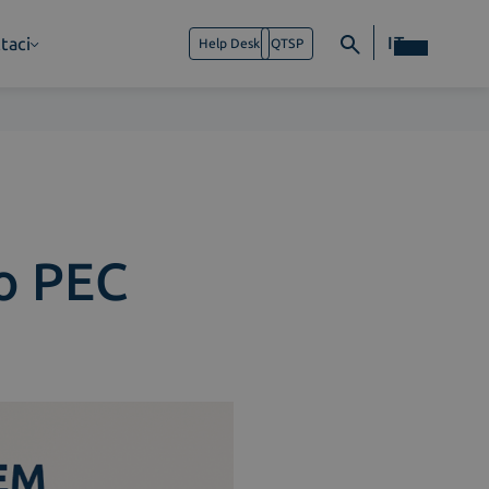
IT
taci
Help Desk
QTSP
o PEC