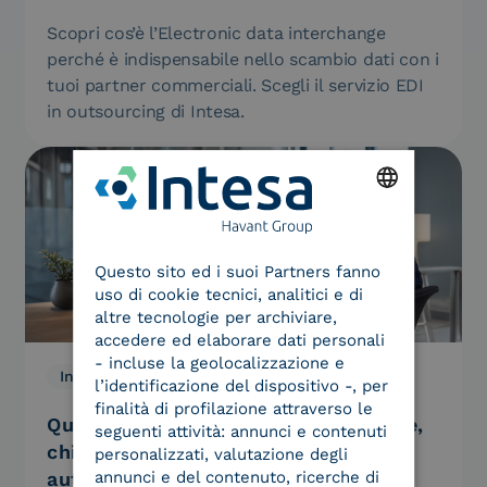
Scopri cos’è l’Electronic data interchange
perché è indispensabile nello scambio dati con i
tuoi partner commerciali. Scegli il servizio EDI
in outsourcing di Intesa.
ENGLISH
Questo sito ed i suoi Partners fanno
ITALIAN
uso di cookie tecnici, analitici e di
altre tecnologie per archiviare,
accedere ed elaborare dati personali
- incluse la geolocalizzazione e
Innovazione, We Are Intesa
29.07.2026
l’identificazione del dispositivo -, per
finalità di profilazione attraverso le
Quando ad operare sarà il tuo agente,
seguenti attività: annunci e contenuti
chi garantirà che è davvero
personalizzati, valutazione degli
annunci e del contenuto, ricerche di
autorizzato?