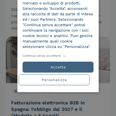
mercato e sviluppo di prodotti.
Selezionando "Accetta", acconsenti
Sta arrivando una generazione di software
alla raccolta di dati da parte di Intesa
capace di agire da sola per conto nostro. Non
ed i suoi Partners. Selezionando
più assistenti che suggeriscono, ma agenti che
"Continua senza accettare" potrai
decidono ed eseguono:…
continuare la navigazione con i soli
cookie tecnici e analitici. Puoi gestire
manualmente quali cookie
selezionare clicca su "Personalizza".
Continua senza accettare
Accetta
Personalizza
Soluzioni
21.07.2026
Fatturazione elettronica B2B in
Spagna: l'obbligo dal 2027 e il
"Modello a 5 Angoli"