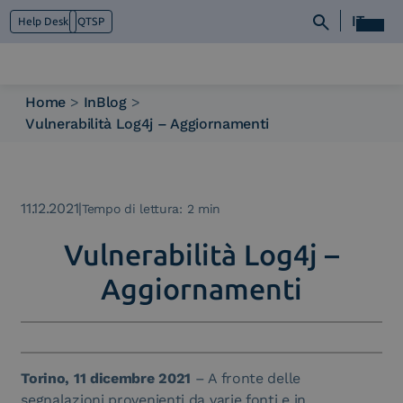
IT
Help Desk
QTSP
Home
>
InBlog
>
Vulnerabilità Log4j – Aggiornamenti
Chi siamo
Cosa facciamo
Piattaforme
Industry
11.12.2021
|
Tempo di lettura: 2 min
News e Media
Vulnerabilità Log4j –
Contattaci
Aggiornamenti
Torino, 11 dicembre 2021
– A fronte delle
segnalazioni provenienti da varie fonti e in