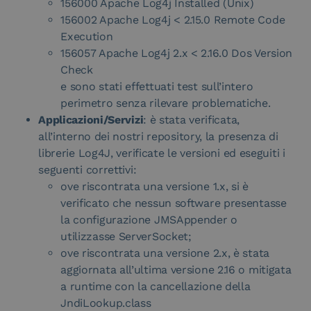
156000 Apache Log4j Installed (Unix)
156002 Apache Log4j < 2.15.0 Remote Code
Execution
156057 Apache Log4j 2.x < 2.16.0 Dos Version
Check
e sono stati effettuati test sull’intero
perimetro senza rilevare problematiche.
Applicazioni/Servizi
: è stata verificata,
all’interno dei nostri repository, la presenza di
librerie Log4J, verificate le versioni ed eseguiti i
seguenti correttivi:
ove riscontrata una versione 1.x, si è
verificato che nessun software presentasse
la configurazione JMSAppender o
utilizzasse ServerSocket;
ove riscontrata una versione 2.x, è stata
aggiornata all’ultima versione 2.16 o mitigata
a runtime con la cancellazione della
JndiLookup.class