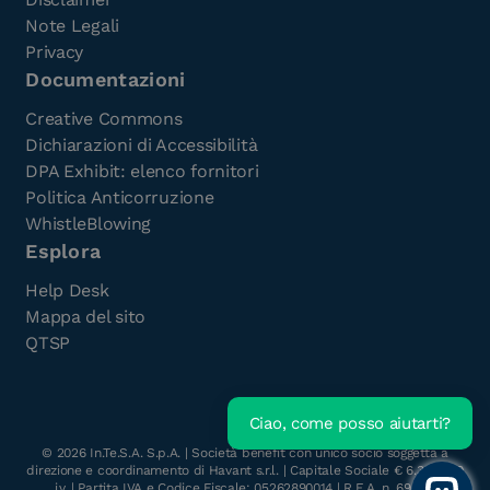
Note Legali
Privacy
Documentazioni
Creative Commons
Dichiarazioni di Accessibilità
DPA Exhibit: elenco fornitori
Politica Anticorruzione
WhistleBlowing
Esplora
Help Desk
Mappa del sito
QTSP
Ciao, come posso aiutarti?
©
2026
In.Te.S.A. S.p.A. | Società benefit con unico socio soggetta a
direzione e coordinamento di Havant s.r.l. | Capitale Sociale € 6.300.000
i.v. | Partita IVA e Codice Fiscale: 05262890014 | R.E.A. n. 696117