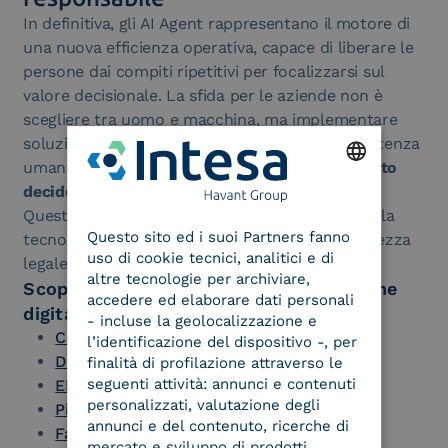
In definitiva, gli AI Agent rappresentano il motore di
una nuova efficienza operativa, capace di liberare le
persone dai compiti ripetitivi per focalizzarsi sul
valore decisionale. La sfida per le aziende non è
scegliere tra uomo e macchina, ma implementare
soluzioni dove la tecnologia potenzia la competenza
umana secondo il principio:
l’AI segnala, l’esperto
decide
.
ENGLISH
Questo approccio garantisce che la velocità della
Questo sito ed i suoi Partners fanno
ITALIAN
tecnologia non vada mai a discapito della sicurezza
uso di cookie tecnici, analitici e di
legale e della tutela del cliente.
altre tecnologie per archiviare,
Scopri le soluzioni per la trasformazione
accedere ed elaborare dati personali
digitale della tua azienda:
- incluse la geolocalizzazione e
Conservazione a Norma dei Documenti
l’identificazione del dispositivo -, per
Digital Onboarding dei Clienti
finalità di profilazione attraverso le
seguenti attività: annunci e contenuti
EDI – Electronic Data Interchange
personalizzati, valutazione degli
Piattaforma Fatturazione Elettronica
annunci e del contenuto, ricerche di
Fatturazione Elettronica Estera
mercato e sviluppo di prodotti.