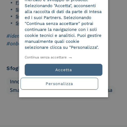
Firma Elettronica Aziendale
Selezionando "Accetta", acconsenti
Sigillo Elettronico
alla raccolta di dati da parte di Intesa
Software Gestione Documentale
ed i suoi Partners. Selezionando
Supply Chain Management
"Continua senza accettare" potrai
continuare la navigazione con i soli
#identità digitale
|
#intelligenza artificiale
|
cookie tecnici e analitici. Puoi gestire
manualmente quali cookie
#onboarding
selezionare clicca su "Personalizza".
Continua senza accettare
Sfoglia categorie
Accetta
Innovazione
Mercato
Normativa
Personalizza
Smart Business
Soluzioni
We Are Intesa