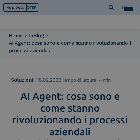
IT
Help Desk
QTSP
Home
>
InBlog
>
AI Agent: cosa sono e come stanno rivoluzionando i
Chi siamo
processi aziendali
Cosa facciamo
Piattaforme
Industry
News e Media
Soluzioni
18.02.2026
|
Tempo di lettura: 4 min
Contattaci
AI Agent: cosa sono e
come stanno
rivoluzionando i processi
aziendali