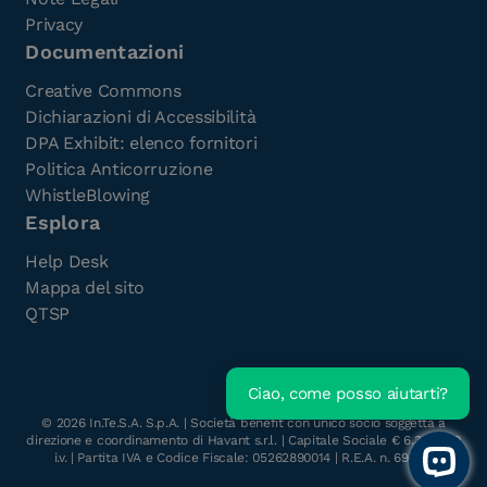
Privacy
Documentazioni
Creative Commons
Dichiarazioni di Accessibilità
DPA Exhibit: elenco fornitori
Politica Anticorruzione
WhistleBlowing
Esplora
Help Desk
Mappa del sito
QTSP
Ciao, come posso aiutarti?
©
2026
In.Te.S.A. S.p.A. | Società benefit con unico socio soggetta a
direzione e coordinamento di Havant s.r.l. | Capitale Sociale € 6.300.000
i.v. | Partita IVA e Codice Fiscale: 05262890014 | R.E.A. n. 696117
Open 