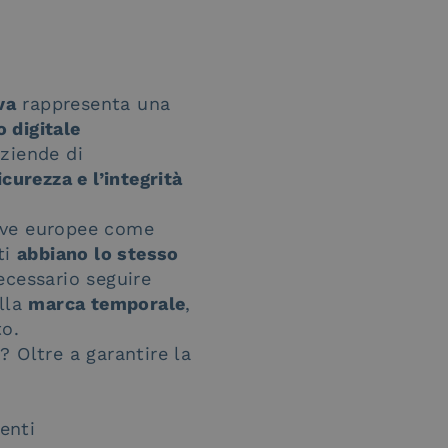
va
rappresenta una
 digitale
ziende di
icurezza e l’integrità
tive europee come
ti
abbiano lo stesso
necessario seguire
lla
marca temporale
,
to.
 Oltre a garantire la
enti