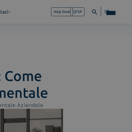
IT
taci
Help Desk
QTSP
a: Come
mentale
entale Aziendale