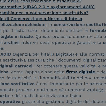
bile della conservazione è essenziale?
normative (eIDAS 2.0 e aggiornamenti AGID)
cambia per la conservazione sostitutiva?
zio di Conservazione a Norma di Intesa
talizzazione aziendale
, la
conservazione sostituti
 per trasformare i documenti cartacei in
formato
 legale e fiscale
. Questo processo consente alle a
i archivi
, ridurre i costi operativi e garantire la
s
po
.
 AGID
(Agenzia per l’Italia Digitale) e alle norma
e sostitutiva assicura che i documenti digitalizza
riginali cartacei
. Per ottenere questa validità, è 
iche
, come l’apposizione della
firma digitale
e de
no l’autenticità e l’immodificabilità del documen
ione sostitutiva
è così importante per le aziende?
 questo processo porta con sé numerosi vantaggi:
carta
e dei costi di archiviazione fisica
 operativa
grazie alla gestione digitale dei docum