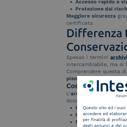
Accesso rapido e si
Protezione dai risc
Maggiore sicurezza
graz
certificata
Differenza 
Conservazio
Spesso i termini
archiv
intercambiabile, ma si 
Comprendere questa diff
piena conformità norm
Cos’è l’archiviaz
L’
archiviazione docume
documenti in formato d
Catalogare e gestir
Questo sito ed i suoi 
accedere ed elaborare 
Recuperare facilme
per finalità di profil
Migliorare l’efficie
degli annunci e del c