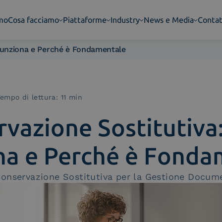
amo
Cosa facciamo
Piattaforme
Industry
News e Media
Contat
Funziona e Perché è Fondamentale
Tempo di lettura: 11 min
vazione Sostitutiv
na e Perché è Fonda
Conservazione Sostitutiva per la Gestione Docum