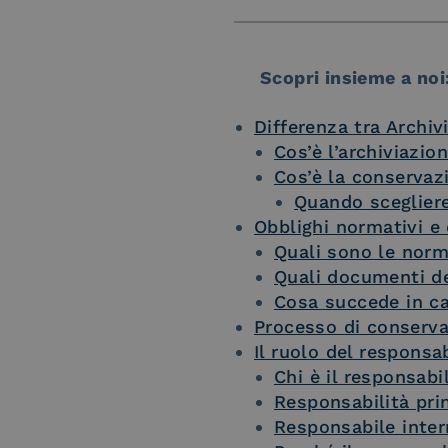
Scopri insieme a noi
Differenza tra Archi
Cos’è l’archiviazi
Cos’è la conservazi
Quando scegliere
Obblighi normativi e
Quali sono le norm
Quali documenti d
Cosa succede in c
Processo di conserva
Il ruolo del responsa
Chi è il responsab
Responsabilità pri
Responsabile inter