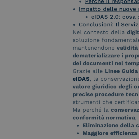
Perché il responsa
Impatto delle nuove 
eIDAS 2.0: cosa 
Conclusioni: Il Servi
Nel contesto della
digi
soluzione fondamentale
mantenendone
validità
dematerializzare i propr
dei documenti nel tem
Grazie alle
Linee Guida
eIDAS
, la conservazion
valore giuridico degli o
precise procedure tecn
strumenti che certifica
Ma perché la
conservaz
conformità normativa
,
Eliminazione della 
Maggiore efficienza