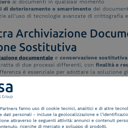
curo
ai documenti in qualsiasi momento
hi di deterioramento o smarrimento
dei documenti
ie all’uso di tecnologie avanzate di crittografia
tra Archiviazione Docum
ne Sostitutiva
iazione documentale
e
conservazione sostitutiva
tratta di due processi differenti, con
finalità e re
erenza è essenziale per adottare la soluzione gi
ativa
.
ione documentale?
ntale
si riferisce alla semplice
memorizzazione e 
igitale. Questo processo permette di:
e
i documenti aziendali in modo strutturato
Partners fanno uso di cookie tecnici, analitici e di altre tecno
dati personali - incluse la geolocalizzazione e l’identificazio
nte
i file grazie a sistemi di ricerca avanzati
azione attraverso le seguenti attività: annunci e contenuti pers
nza operativa
, riducendo l’uso della carta
ontenuto, ricerche di mercato e sviluppo di prodotti.