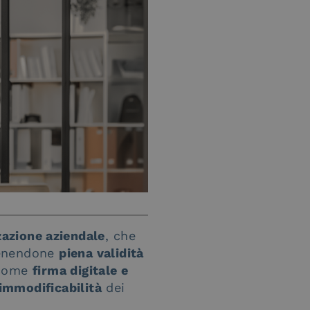
zzazione aziendale
, che
nendone
piena validità
 come
firma digitale e
 immodificabilità
dei