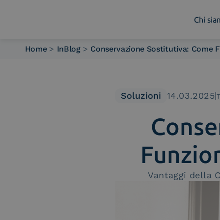
Chi si
Home
>
InBlog
>
Conservazione Sostitutiva: Come 
Chi siamo
Cosa facciamo
Piattaforme
Soluzioni
14.03.2025
|
Industry
Conser
News e Media
Contattaci
Funzio
Vantaggi della 