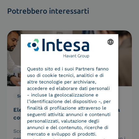
Potrebbero interessarti
ENGLISH
Questo sito ed i suoi Partners fanno
ITALIAN
uso di cookie tecnici, analitici e di
altre tecnologie per archiviare,
accedere ed elaborare dati personali
- incluse la geolocalizzazione e
Soluzioni
06.08.2026
l’identificazione del dispositivo -, per
finalità di profilazione attraverso le
Electronic data interchange: cos’è e a
seguenti attività: annunci e contenuti
cosa serve
personalizzati, valutazione degli
annunci e del contenuto, ricerche di
Scopri cos’è l’Electronic data interchange
mercato e sviluppo di prodotti.
perché è indispensabile nello scambio dati con i