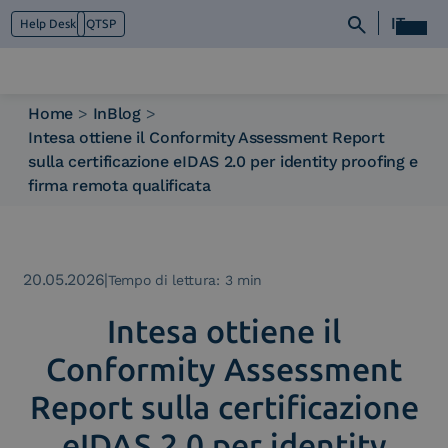
IT
Help Desk
QTSP
Home
>
InBlog
>
Intesa ottiene il Conformity Assessment Report
Chi siamo
sulla certificazione eIDAS 2.0 per identity proofing e
Cosa facciamo
firma remota qualificata
Piattaforme
Industry
News e Media
20.05.2026
|
Contattaci
Tempo di lettura: 3 min
Intesa ottiene il
Conformity Assessment
Report sulla certificazione
eIDAS 2.0 per identity