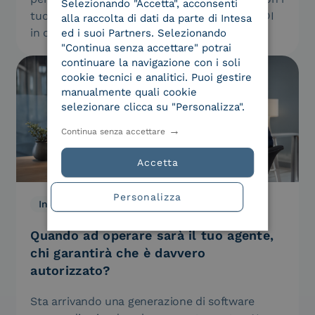
Selezionando "Accetta", acconsenti
tuoi partner commerciali. Scegli il servizio EDI
alla raccolta di dati da parte di Intesa
in outsourcing di Intesa.
ed i suoi Partners. Selezionando
"Continua senza accettare" potrai
continuare la navigazione con i soli
cookie tecnici e analitici. Puoi gestire
manualmente quali cookie
selezionare clicca su "Personalizza".
Continua senza accettare
Accetta
Personalizza
Innovazione, We Are Intesa
29.07.2026
Quando ad operare sarà il tuo agente,
chi garantirà che è davvero
autorizzato?
Sta arrivando una generazione di software