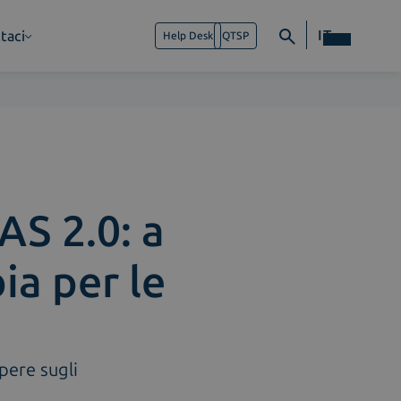
IT
taci
Help Desk
QTSP
AS 2.0: a
ia per le
pere sugli