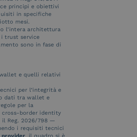
e principi e obiettivi
isiti in specifiche
iotto mesi.
o l’intera architettura
i trust service
namento sono in fase di
wallet e quelli relativi
cnici per l’integrità e
o dati tra wallet e
regole per la
l cross-border identity
— il Reg. 2026/798 —
endo i requisiti tecnici
e provider
, il quadro si è