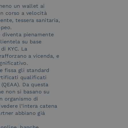
meno un wallet ai
in corso a velocità
tente, tessera sanitaria,
opeo.
— diventa pienamente
clientela su base
 di KYC. La
rafforzano a vicenda, e
nificativo.
 fissa gli standard
tificati qualificati
i (QEAA). Da questa
che non si basano su
un organismo di
ivedere l’intera catena
partner abbiano già
online, banche,