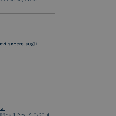
evi sapere sugli
da:
fica il Reg. 910/2014