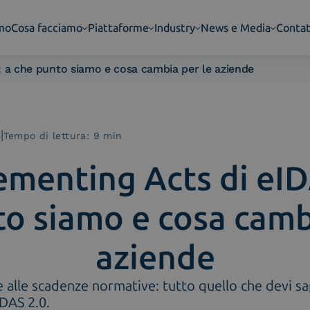
amo
Cosa facciamo
Piattaforme
Industry
News e Media
Contat
: a che punto siamo e cosa cambia per le aziende
5
|
Tempo di lettura: 9 min
ementing Acts di eID
o siamo e cosa camb
aziende
e alle scadenze normative: tutto quello che devi sa
DAS 2.0.