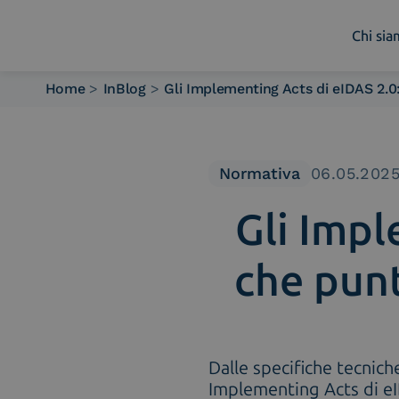
Chi si
Home
>
InBlog
>
Gli Implementing Acts di eIDAS 2.0
Chi siamo
Cosa facciamo
Piattaforme
Normativa
06.05.202
Industry
Gli Impl
News e Media
Contattaci
che punt
Dalle specifiche tecnich
Implementing Acts di eI