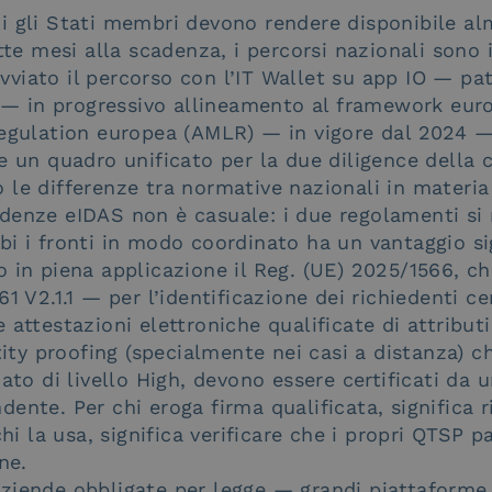
i gli Stati membri devono rendere disponibile al
tte mesi alla scadenza, i percorsi nazionali sono 
 avviato il percorso con l’IT Wallet su app IO — pa
à — in progressivo allineamento al framework eur
gulation europea (AMLR) — in vigore dal 2024 
e un quadro unificato per la due diligence della 
le differenze tra normative nazionali in materia
denze eIDAS non è casuale: i due regolamenti si 
i i fronti in modo coordinato ha un vantaggio sig
 in piena applicazione il Reg. (UE) 2025/1566, che
1 V2.1.1 — per l’identificazione dei richiedenti cer
 attestazioni elettroniche qualificate di attribut
ntity proofing (specialmente nei casi a distanza) 
cato di livello High, devono essere certificati da 
ente. Per chi eroga firma qualificata, significa r
chi la usa, significa verificare che i propri QTSP 
ne.
ziende obbligate per legge — grandi piattaforme 