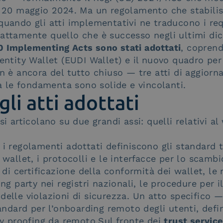
l 20 maggio 2024. Ma un regolamento che stabilisc
quando gli atti implementativi ne traducono i requ
attamente quello che è successo negli ultimi dic
0 Implementing Acts sono stati adottati
, coprend
entity Wallet (EUDI Wallet) e il nuovo quadro per 
on è ancora del tutto chiuso — tre atti di aggior
le fondamenta sono solide e vincolanti.
gli atti adottati
i articolano su due grandi assi: quelli relativi al 
, i regolamenti adottati definiscono gli standard te
 wallet, i protocolli e le interfacce per lo scambi
a di certificazione della conformità dei wallet, le 
ing party nei registri nazionali, le procedure per i
delle violazioni di sicurezza. Un atto specifico 
tandard per l’onboarding remoto degli utenti, defin
ity proofing da remoto.Sul fronte dei
trust servic