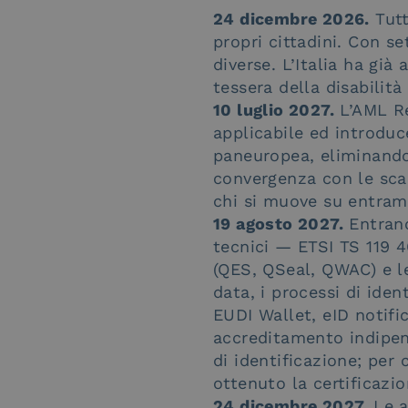
24 dicembre 2026.
Tutt
propri cittadini. Con se
diverse. L’Italia ha già
tessera della disabilit
10 luglio 2027.
L’AML Re
applicabile ed introduc
paneuropea, eliminando 
convergenza con le sca
chi si muove su entramb
19 agosto 2027.
Entrano
tecnici — ETSI TS 119 46
(QES, QSeal, QWAC) e le
data, i processi di ide
EUDI Wallet, eID notifi
accreditamento indipend
di identificazione; per 
ottenuto la certificazio
24 dicembre 2027.
Le a