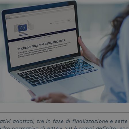
tivi adottati, tre in fase di finalizzazione e set
adro normativo di eIDAS 2.0 è ormai definito: ecc