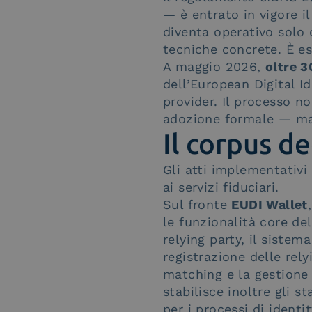
— è entrato in vigore i
diventa operativo solo 
tecniche concrete. È es
A maggio 2026,
oltre 3
dell’European Digital Id
provider. Il processo n
adozione formale — ma 
Il corpus de
Gli atti implementativi s
ai servizi fiduciari.
Sul fronte
EUDI Wallet
le funzionalità core del
relying party, il sistem
registrazione delle rely
matching e la gestione 
stabilisce inoltre gli s
per i processi di ident