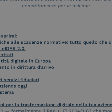
concretamente per le aziende
oprirai:
iche alle scadenze normative: tutto quello che d
 eIDAS 2.0.
dottati
ntità digitale in Europa
nto in dirittura d’arrivo
 servizi fiduciari
aziende oggi
sistema
ni per la trasformazione digitale della tua azien
.0 — formalmente il Reg. (UE) 2024/1183 che modi