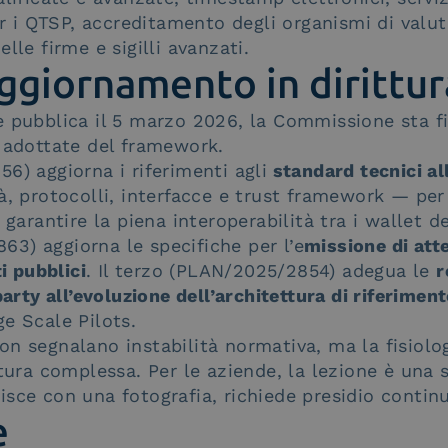
per i QTSP, accreditamento degli organismi di valu
lle firme e sigilli avanzati.
aggiornamento in dirittur
 pubblica il 5 marzo 2026, la Commissione sta fi
à adottate del framework.
6) aggiorna i riferimenti agli
standard tecnici al
à, protocolli, interfacce e trust framework — per a
 garantire la piena interoperabilità tra i wallet d
3) aggiorna le specifiche per l’e
missione di atte
ti pubblici
. Il terzo (PLAN/2025/2854) adegua le
r
party all’evoluzione dell’architettura di riferime
e Scale Pilots.
on segnalano instabilità normativa, ma la fisiol
ttura complessa. Per le aziende, la lezione è una s
sce con una fotografia, richiede presidio contin
e