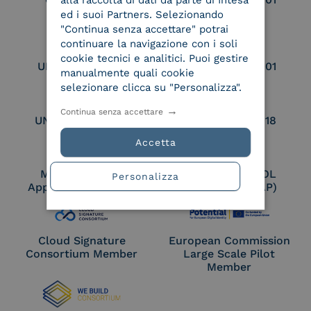
alla raccolta di dati da parte di Intesa
qualificato
ed i suoi Partners. Selezionando
"Continua senza accettare" potrai
continuare la navigazione con i soli
cookie tecnici e analitici. Puoi gestire
UNI EN ISO 9001
UNI EN ISO 27001
manualmente quali cookie
selezionare clicca su "Personalizza".
Continua senza accettare
UNI EN ISO 27017
UNI EN ISO 27018
Accetta
Membro Adobe
Certified PEPPOL
Personalizza
Approved Trust List
Access Point (AP)
Cloud Signature
European Commission
Consortium Member
Large Scale Pilot
Member