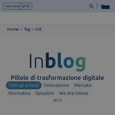
IT
Help Desk
QTSP
Home
>
Tag
>
CIE
Chi siamo
Cosa facciamo
Piattaforme
Industry
News e Media
Contattaci
Pillole di trasformazione digitale
Tutti gli articoli
Innovazione
Mercato
Normativa
Soluzioni
We Are Intesa
#CIE