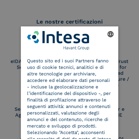
Le nostre certificazioni
ENGLISH
Questo sito ed i suoi Partners fanno
eIDAS Qualified Trust
eIDAS Qualified Trust
ITALIAN
Service Provider
Service Provider for
uso di cookie tecnici, analitici e di
Remote Qualified
altre tecnologie per archiviare,
Electronic Signature /
accedere ed elaborare dati personali
Seal Creation
- incluse la geolocalizzazione e
l’identificazione del dispositivo -, per
finalità di profilazione attraverso le
seguenti attività: annunci e contenuti
Service Provider e
Service Provider e
personalizzati, valutazione degli
Aggregatore SPID
Aggregatore CIE
annunci e del contenuto, ricerche di
mercato e sviluppo di prodotti.
Selezionando "Accetta", acconsenti
Conservatore
UNI EN ISO 37001