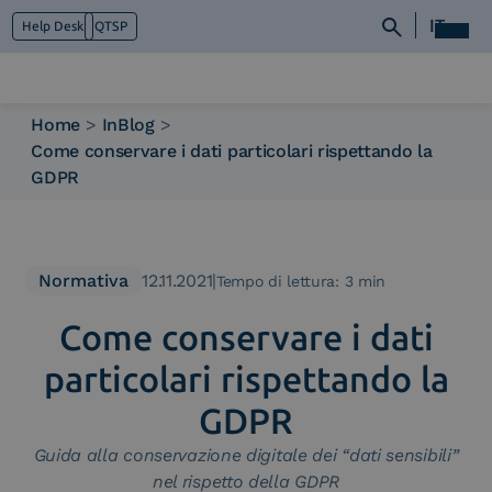
IT
Help Desk
QTSP
Home
>
InBlog
>
Come conservare i dati particolari rispettando la
Chi siamo
GDPR
Cosa facciamo
Piattaforme
Industry
News e Media
Normativa
12.11.2021
|
Tempo di lettura: 3 min
Contattaci
Come conservare i dati
particolari rispettando la
GDPR
Guida alla conservazione digitale dei “dati sensibili”
nel rispetto della GDPR