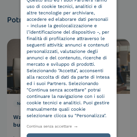
uso di cookie tecnici, analitici e di
altre tecnologie per archiviare,
Potrebbero interessarti
accedere ed elaborare dati personali
- incluse la geolocalizzazione e
l’identificazione del dispositivo -, per
finalità di profilazione attraverso le
seguenti attività: annunci e contenuti
personalizzati, valutazione degli
annunci e del contenuto, ricerche di
mercato e sviluppo di prodotti.
Selezionando "Accetta", acconsenti
alla raccolta di dati da parte di Intesa
ed i suoi Partners. Selezionando
"Continua senza accettare" potrai
continuare la navigazione con i soli
cookie tecnici e analitici. Puoi gestire
Normativa
29.04.2026
manualmente quali cookie
selezionare clicca su "Personalizza".
Wallet digitali e nuovi modelli di
business: quali opportunità
Continua senza accettare