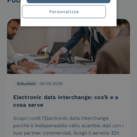
Personalizza
Soluzioni
06.08.2026
Electronic data interchange: cos’è e a
cosa serve
Scopri cos’è l’Electronic data interchange
perché è indispensabile nello scambio dati con i
tuoi partner commerciali. Scegli il servizio EDI