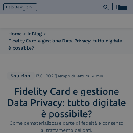
IT
Help Desk
QTSP
Home
>
InBlog
>
Fidelity Card e gestione Data Privacy: tutto digitale
Chi siamo
è possibile?
Cosa facciamo
Piattaforme
Industry
News e Media
Soluzioni
17.01.2023
|
Tempo di lettura: 4 min
Contattaci
Fidelity Card e gestione
Data Privacy: tutto digitale
è possibile?
Come dematerializzare carte di fedeltà e consenso
al trattamento dei dati.