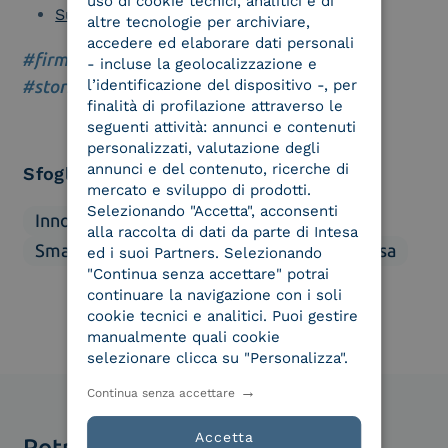
uso di cookie tecnici, analitici e di
Supply Chain Management
altre tecnologie per archiviare,
accedere ed elaborare dati personali
#firma elettronica
|
#identità digitale
|
- incluse la geolocalizzazione e
#storie di successo
l’identificazione del dispositivo -, per
finalità di profilazione attraverso le
seguenti attività: annunci e contenuti
personalizzati, valutazione degli
annunci e del contenuto, ricerche di
Sfoglia categorie
mercato e sviluppo di prodotti.
Selezionando "Accetta", acconsenti
Innovazione
Mercato
Normativa
alla raccolta di dati da parte di Intesa
Smart Business
Soluzioni
We Are Intesa
ed i suoi Partners. Selezionando
"Continua senza accettare" potrai
continuare la navigazione con i soli
cookie tecnici e analitici. Puoi gestire
manualmente quali cookie
selezionare clicca su "Personalizza".
Continua senza accettare
Accetta
Potrebbero interessarti