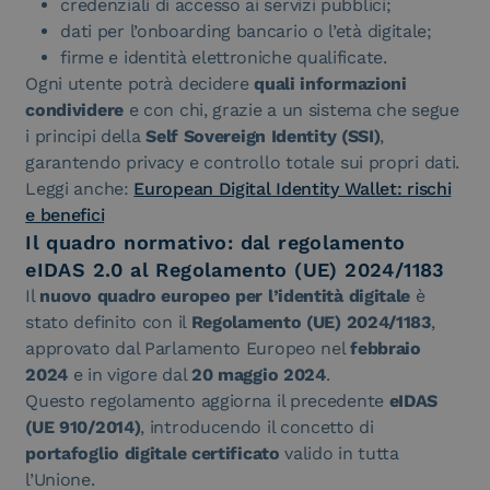
credenziali di accesso ai servizi pubblici;
dati per l’onboarding bancario o l’età digitale;
firme e identità elettroniche qualificate.
Ogni utente potrà decidere
quali informazioni
condividere
e con chi, grazie a un sistema che segue
i principi della
Self Sovereign Identity (SSI)
,
garantendo privacy e controllo totale sui propri dati.
Leggi anche:
European Digital Identity Wallet: rischi
e benefici
Il quadro normativo: dal regolamento
eIDAS 2.0 al Regolamento (UE) 2024/1183
Il
nuovo quadro europeo per l’identità digitale
è
stato definito con il
Regolamento (UE) 2024/1183
,
approvato dal Parlamento Europeo nel
febbraio
2024
e in vigore dal
20 maggio 2024
.
Questo regolamento aggiorna il precedente
eIDAS
(UE 910/2014)
, introducendo il concetto di
portafoglio digitale certificato
valido in tutta
l’Unione.