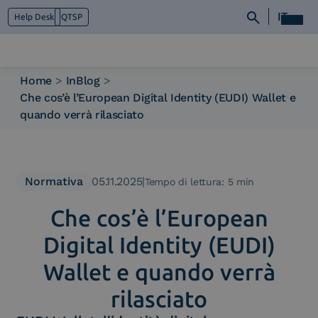
IT
Help Desk
QTSP
Home
>
InBlog
>
Che cos’è l’European Digital Identity (EUDI) Wallet e
Chi siamo
quando verrà rilasciato
Cosa facciamo
Piattaforme
Industry
News e Media
Normativa
05.11.2025
|
Tempo di lettura: 5 min
Contattaci
Che cos’è l’European
Digital Identity (EUDI)
Wallet e quando verrà
rilasciato