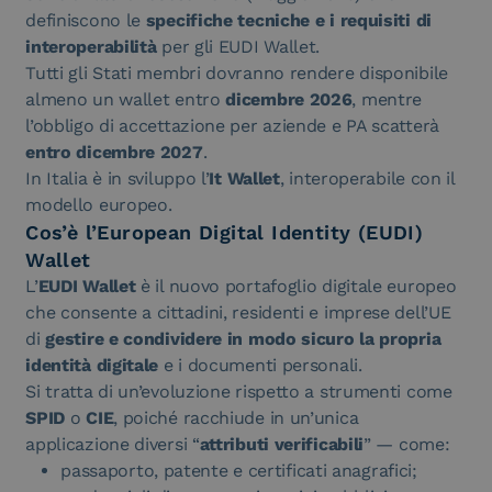
definiscono le
specifiche tecniche e i requisiti di
interoperabilità
per gli EUDI Wallet.
Tutti gli Stati membri dovranno rendere disponibile
almeno un wallet entro
dicembre 2026
, mentre
l’obbligo di accettazione per aziende e PA scatterà
entro dicembre 2027
.
In Italia è in sviluppo l’
It Wallet
, interoperabile con il
modello europeo.
Cos’è l’European Digital Identity (EUDI)
Wallet
L’
EUDI Wallet
è il nuovo portafoglio digitale europeo
che consente a cittadini, residenti e imprese dell’UE
di
gestire e condividere in modo sicuro la propria
identità digitale
e i documenti personali.
Si tratta di un’evoluzione rispetto a strumenti come
SPID
o
CIE
, poiché racchiude in un’unica
applicazione diversi “
attributi verificabili
” — come:
passaporto, patente e certificati anagrafici;