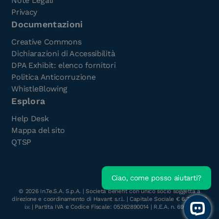
Note Legali
Privacy
Documentazioni
Creative Commons
Dichiarazioni di Accessibilità
DPA Exhibit: elenco fornitori
Politica Anticorruzione
WhistleBlowing
Esplora
Help Desk
Mappa del sito
QTSP
Ciao, come posso aiutarti?
©
2026
In.Te.S.A. S.p.A. | Società benefit con unico socio soggetta a
direzione e coordinamento di Havant s.r.l. | Capitale Sociale € 6.300.000
i.v. | Partita IVA e Codice Fiscale: 05262890014 | R.E.A. n. 696117
Open 