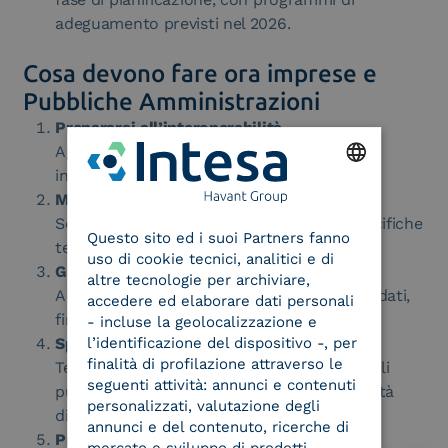
adeguamento previsti nel 2026.
Cosa devono fare ora imprese e
Pubbliche Amministrazioni
Prepararsi all’interoperabilità
Aggiornare i sistemi di autenticazione per
integrare le future API del wallet europeo.
Monitorare le normative europee
ENGLISH
Seguire i nuovi Implementing Acts e le specifiche
Questo sito ed i suoi Partners fanno
ITALIAN
tecniche ufficiali della Commissione.
uso di cookie tecnici, analitici e di
Garantire la compliance eIDAS 2.0
altre tecnologie per archiviare,
Adeguare le procedure interne di gestione dati,
accedere ed elaborare dati personali
firma elettronica e autenticazione.
- incluse la geolocalizzazione e
Sperimentare use case concreti
l’identificazione del dispositivo -, per
finalità di profilazione attraverso le
Testare applicazioni pilota: accesso a portali
seguenti attività: annunci e contenuti
pubblici,
onboarding clienti
, gestione identità
personalizzati, valutazione degli
digitali per servizi B2B.
annunci e del contenuto, ricerche di
Promuovere la cultura digitale