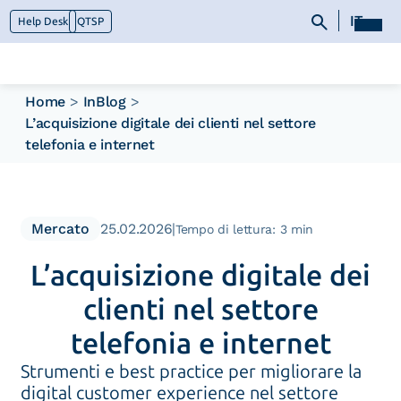
IT
Help Desk
QTSP
Home
>
InBlog
>
L’acquisizione digitale dei clienti nel settore
Chi siamo
telefonia e internet
Cosa facciamo
Piattaforme
Industry
News e Media
Mercato
25.02.2026
|
Tempo di lettura: 3 min
Contattaci
L’acquisizione digitale dei
clienti nel settore
telefonia e internet
Strumenti e best practice per migliorare la
digital customer experience nel settore